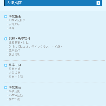
入學指南
學校指南
YMCA是什麼
设施介绍
路線
課程・教學安排
課程概要・特點
Online Class オンラインクラス ＜初級＞
教學安排
支援體制
畢業方向
畢業支援
升學成果
畢業生寄語
學校生活
學校活動
YMCA活動
神戶指南