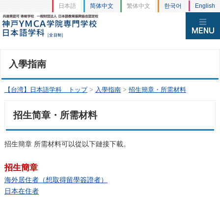
日本語
简体中文
繁体中文
한국어
English
入學指南
【台湾】日本語学科 トップ
>
入學指南
>
招生簡章・所需材料
招生简章・所需材料
招生簡章 所需材料可以從以下鏈接下載。
招生簡章
海外居住者（想取得留學簽證者）
日本在住者