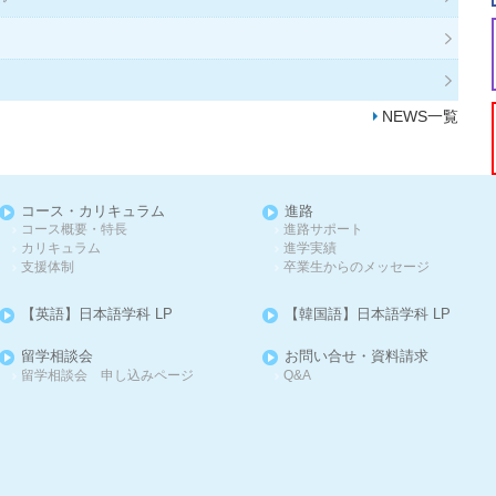
》
NEWS一覧
コース・カリキュラム
進路
コース概要・特長
進路サポート
カリキュラム
進学実績
支援体制
卒業生からのメッセージ
【英語】日本語学科 LP
【韓国語】日本語学科 LP
留学相談会
お問い合せ・資料請求
留学相談会 申し込みページ
Q&A