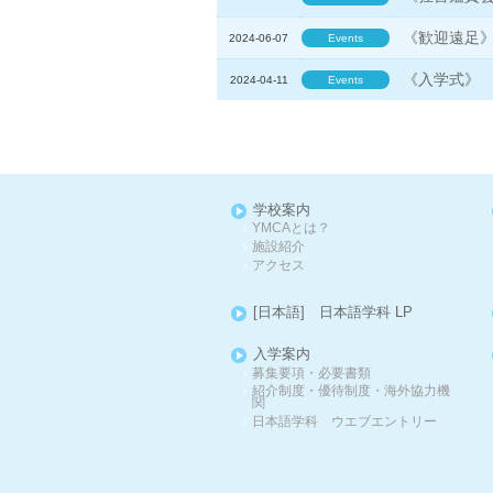
《歓迎遠足
2024-06-07
Events
《入学式》
2024-04-11
Events
学校案内
YMCAとは？
施設紹介
アクセス
[日本語] 日本語学科 LP
入学案内
募集要項・必要書類
紹介制度・優待制度・海外協力機
関
日本語学科 ウエブエントリー