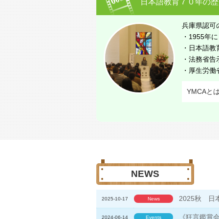
日本語教育７０年の歴
兵庫県認可
・1955年
・日本語教
・法務省告
・厚生労働
YMCAと
NEWS
2025秋 
2025-10-17
News
《狂言鑑賞
2024-06-14
Events