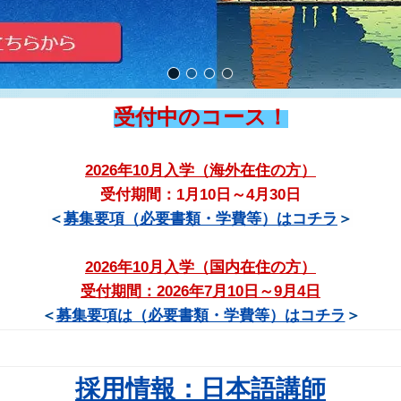
神戸YMCAのクラス案内
神戸YMCA学院専門学校だか
新校舎完成
ここから始まるあなたの
受付中のコース！
2026年10月入学（海外在住の方）
受付期間：1月10日～4月30日
＜
募集要項（必要書類・学費等）はコチラ
＞
2026年10月入学（国内在住の方）
受付期間：2026年7月10日～9月4日
＜
募集要項は（必要書類・学費等）は
コチラ
＞
採用情報：日本語講師