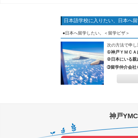
日本語学校に入りたい、日本へ留
●日本へ留学したい。＜留学ビザ＞
次の方法で申し
①神戸ＹＭＣＡ
②日本にいる親
➂留学仲介会社
神戸YM