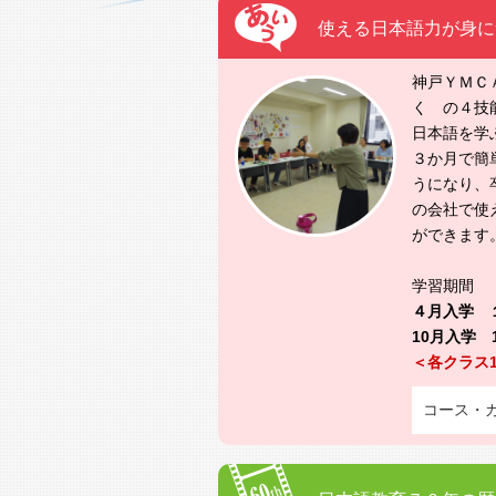
使える日本語力が身に
神戸ＹＭＣ
く の４技
日本語を学
３か月で簡
うになり、
の会社で使
ができます
学習期間
４月入学 
10月入学
＜各クラス
コース・