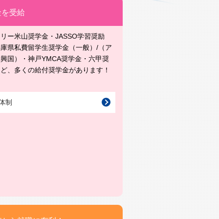
金を受給
リー米山奨学金・JASSO学習奨励
庫県私費留学生奨学金（一般）/（ア
興国）・神戸YMCA奨学金・六甲奨
など、多くの給付奨学金があります！
体制