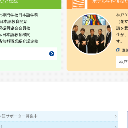
史と伝統
ホテル学科併設
の専門学校日本語学科
神戸Ｙ
に日本語教育開始
（創立
育振興協会会員校
請を
示日本語教育機関
生が
省無料職業紹介認定校
す。
進
は
神戸
日本語サポーター募集中
会》