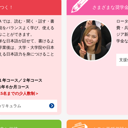
つく！
さまざまな奨学
Ａでは、読む・聞く・話す・書
ロータ
能をバランスよく学び、使える
費・兵
ぶことができます。
ジア新
単な日本語が話せて、書けるよ
学金
卒業後は、大学・大学院や日本
える日本語力を身につけること
支援
。
１年コース／２年コース
 1年６か月コース
15名までの少人数制＞
カリキュラム