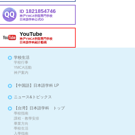
1821854746
ID
神戸YMCA学院専門学校
日本語学科公式ID
YouTube
神戸YMCA学院専門学校
日本語学科紹介動画
学校生活
学校行事
YMCA活動
神戸案内
【中国語】日本語学科 LP
ニュース&トピックス
【台湾】日本語学科 トップ
學校指南
課程・教學安排
畢業方向
學校生活
入學指南