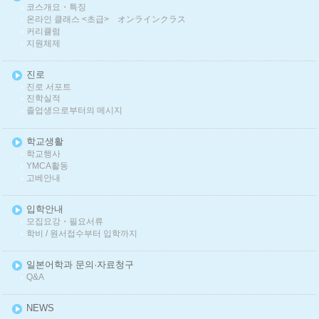
코스개요・특징
온라인 클래스 <초급> オンラインクラス
커리큘럼
지원체제
진로
진로 서포트
진학실적
졸업생으로부터의 메시지
학교생활
학교행사
YMCA활동
고베안내
입학안내
모집요강・필요서류
학비 / 원서접수부터 입학까지
일본어학과 문의·자료청구
Q&A
NEWS