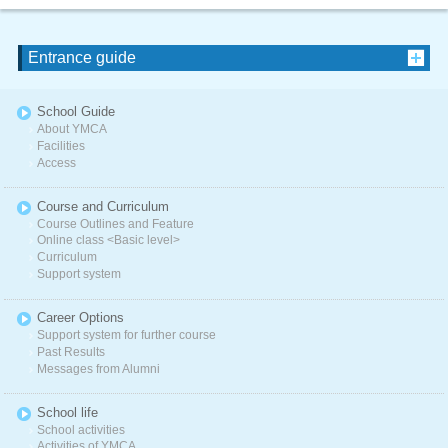
Entrance guide
School Guide
About YMCA
Facilities
Access
Course and Curriculum
Course Outlines and Feature
Online class <Basic level>
Curriculum
Support system
Career Options
Support system for further course
Past Results
Messages from Alumni
School life
School activities
Activities of YMCA