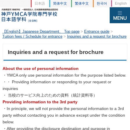
日本語
简体中文
繁体中文
한국어
English
【English】Japanese Department、 Top page
>
Entrance guide
>
Tuition fees / Schedule for entrance
>
Inquiries and a request for brochure
Inquiries and a request for brochure
About the use of personal information
・YMCA only use personal information for the purpose listed below.
・・ Providing information or responding to your request or
inquiries
・ 当校のサービス向上のための資料（統計資料等）
Providing information to the 3rd party
・In principle, we will not provide the personal information to a 3rd
party without contacting you in advance except under the condition
below.
・After providing the disclosure destination and purpose in