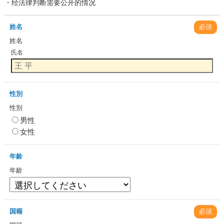
・经法律判断需要公开的情况
姓名
必須
姓名
氏名
性別
性別
男性
女性
年龄
年龄
国籍
必須