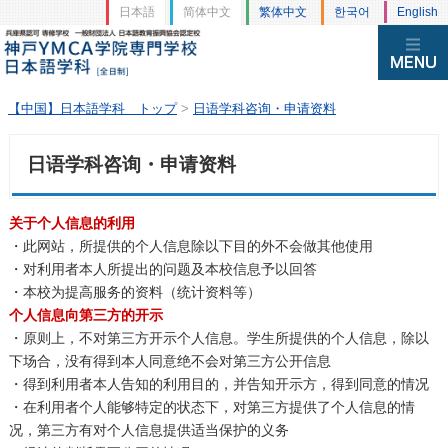
日本語
简体中文
繁体中文
한국어
English
【中国】日本語学科 トップ
>
日语学科咨询・申请资料
日语学科咨询・申请资料
关于个人信息的利用
・此网站，所提供的个人信息除以下目的外不会做其他使用
・对利用者本人所提出的问题及本校信息予以回答
・本校为提高服务的资料（统计资料等）
个人信息向第三方的开示
・原则上，不对第三方开示个人信息。学生所提供的个人信息，除以
下场合，没有得到本人同意绝不会对第三方公开信息
・得到利用者本人告知的利用目的，并告知开示方，得到同意的情况
・在利用者个人能够特定的状态下，对第三方提供了个人信息的情
况，第三方有对个人信息提供适当保护的义务