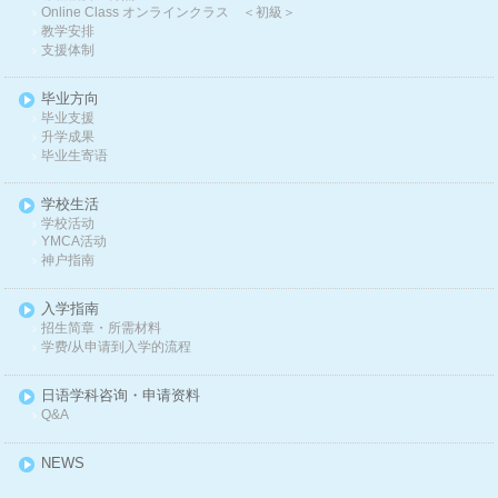
Online Class オンラインクラス ＜初級＞
教学安排
支援体制
毕业方向
毕业支援
升学成果
毕业生寄语
学校生活
学校活动
YMCA活动
神户指南
入学指南
招生简章・所需材料
学费/从申请到入学的流程
日语学科咨询・申请资料
Q&A
NEWS