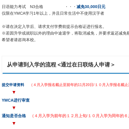
日语能力考试 N3合格 ・・・
减免30,000日元
仅限在YMCA学习1年以上，并且日常生活中不使用汉字者
※请在决定入学后、请求支付学费前提示合格证进行报名。
※若因升学或就职以外的理由中途退学，将取消减免，并要求返还减免
希望者请咨询本校。
从申请到入学的流程 <通过在日联络人申请＞
提交申请资料
（４月入学报名截止至前年的11月20日/１０月入学报名截止
▼
YMCA进行审查
▼
通知是否合格
（４月入学为前年的１２月上旬/１０月入学为同年的６
▼