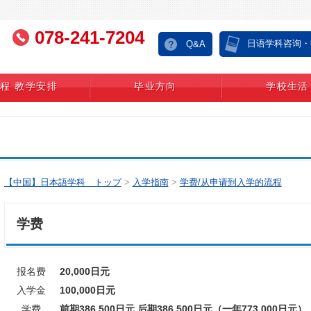
078-241-7204
日语学科咨询・
Q&A
程 教学安排
毕业方向
学校生活
【中国】日本語学科 トップ
>
入学指南
>
学费/从申请到入学的流程
学费
报名费
20,000日元
入学金
100,000日元
学费
前期386,500日元 后期386,500日元（一年773,000日元）