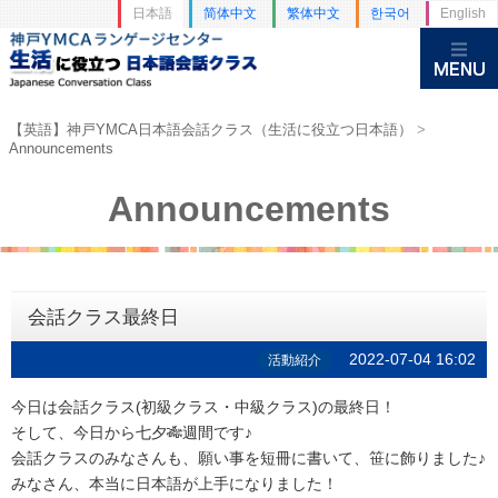
日本語
简体中文
繁体中文
한국어
English
【英語】神戸YMCA日本語会話クラス（生活に役立つ日本語）
>
Announcements
Announcements
会話クラス最終日
2022-07-04 16:02
活動紹介
今日は会話クラス(初級クラス・中級クラス)の最終日！
そして、今日から七夕🎋週間です♪
会話クラスのみなさんも、願い事を短冊に書いて、笹に飾りました♪
みなさん、本当に日本語が上手になりました！